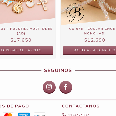
531 - PULSERA MULTI DIJES
CO 976 - COLLAR CHOK
(AD)
MOÑO (AD)
$17.650
$12.690
SEGUINOS
OS DE PAGO
CONTACTANOS
1124625837