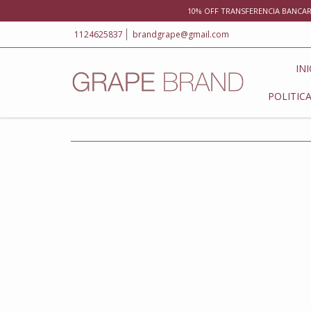
10% OFF TRANSFERENCIA BANCARIA
1124625837
brandgrape@gmail.com
INI
POLITIC