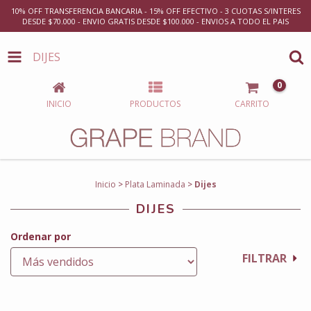
10% OFF TRANSFERENCIA BANCARIA - 15% OFF EFECTIVO - 3 CUOTAS S/INTERES
DESDE $70.000 - ENVIO GRATIS DESDE $100.000 - ENVIOS A TODO EL PAIS
DIJES
0
INICIO
PRODUCTOS
CARRITO
Inicio
>
Plata Laminada
>
Dijes
DIJES
Ordenar por
FILTRAR