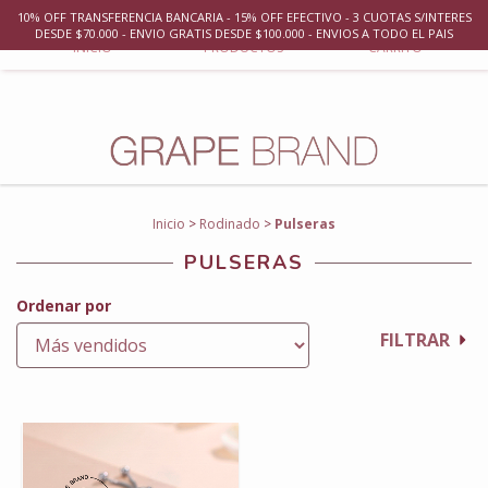
10% OFF TRANSFERENCIA BANCARIA - 15% OFF EFECTIVO - 3 CUOTAS S/INTERES
0
DESDE $70.000 - ENVIO GRATIS DESDE $100.000 - ENVIOS A TODO EL PAIS
INICIO
PRODUCTOS
CARRITO
Inicio
>
Rodinado
>
Pulseras
PULSERAS
Ordenar por
FILTRAR