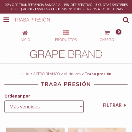
10% OFF TRANSFERENCIA BANCARIA - 15% OFF EFECTIVO - 3 CUOTAS S/INTERES
DESDE $70.000 - ENVIO GRATIS DESDE $100.000 - ENVIOS A TODO EL PAIS
TRABA PRESIÓN
0
INICIO
PRODUCTOS
CARRITO
Inicio
>
ACERO BLANCO
>
Abridores
>
Traba presión
TRABA PRESIÓN
Ordenar por
FILTRAR