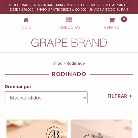
10% OFF TRANSFERENCIA BANCARIA - 15% OFF EFECTIVO - 3 CUOTAS S/INTERES
RODINADO
DESDE $70.000 - ENVIO GRATIS DESDE $100.000 - ENVIOS A TODO EL PAIS
0
INICIO
PRODUCTOS
CARRITO
Inicio
>
Rodinado
RODINADO
Ordenar por
FILTRAR