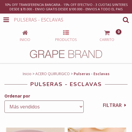
10% OFF TRANSFERENCIA BANCARIA - 15% OFF EFECTIVO - 3 CUOTAS S/INTERES
DESDE $70.000 - ENVIO GRATIS DESDE $100.000 - ENVIOS A TODO EL PAIS
PULSERAS - ESCLAVAS
0
INICIO
PRODUCTOS
CARRITO
Inicio
>
ACERO QUIRURGICO
>
Pulseras - Esclavas
PULSERAS - ESCLAVAS
Ordenar por
FILTRAR