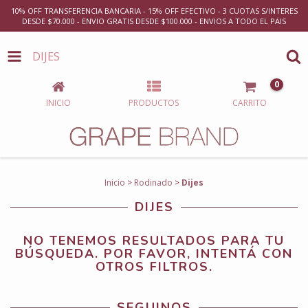
10% OFF TRANSFERENCIA BANCARIA - 15% OFF EFECTIVO - 3 CUOTAS S/INTERES
DESDE $70.000 - ENVIO GRATIS DESDE $100.000 - ENVIOS A TODO EL PAIS
DIJES
0
INICIO
PRODUCTOS
CARRITO
Inicio
>
Rodinado
>
Dijes
DIJES
NO TENEMOS RESULTADOS PARA TU
BÚSQUEDA. POR FAVOR, INTENTÁ CON
OTROS FILTROS.
SEGUINOS