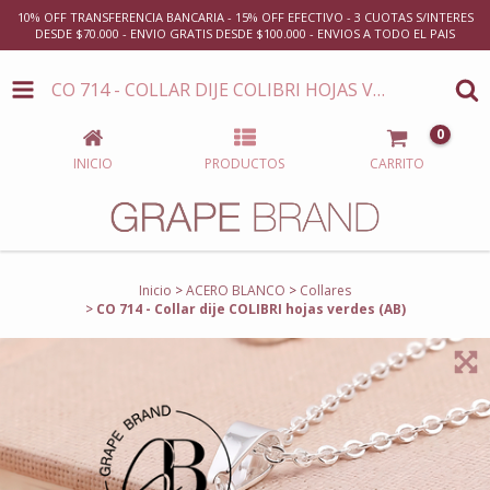
10% OFF TRANSFERENCIA BANCARIA - 15% OFF EFECTIVO - 3 CUOTAS S/INTERES
DESDE $70.000 - ENVIO GRATIS DESDE $100.000 - ENVIOS A TODO EL PAIS
CO 714 - COLLAR DIJE COLIBRI HOJAS VERDES (AB)
0
INICIO
PRODUCTOS
CARRITO
Inicio
>
ACERO BLANCO
>
Collares
>
CO 714 - Collar dije COLIBRI hojas verdes (AB)